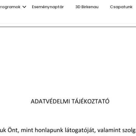
Programok
Eseménynaptár
3D Birkenau
Csapatunk