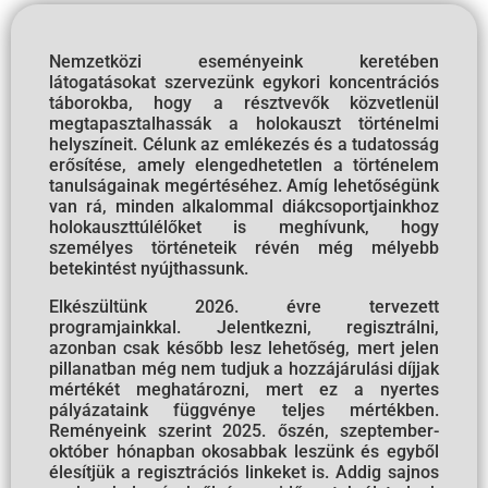
Nemzetközi eseményeink keretében
látogatásokat szervezünk egykori koncentrációs
táborokba, hogy a résztvevők közvetlenül
megtapasztalhassák a holokauszt történelmi
helyszíneit. Célunk az emlékezés és a tudatosság
erősítése, amely elengedhetetlen a történelem
tanulságainak megértéséhez. Amíg lehetőségünk
van rá, minden alkalommal diákcsoportjainkhoz
holokauszttúlélőket is meghívunk, hogy
személyes történeteik révén még mélyebb
betekintést nyújthassunk.
Elkészültünk 2026. évre tervezett
programjainkkal. Jelentkezni, regisztrálni,
azonban csak később lesz lehetőség, mert jelen
pillanatban még nem tudjuk a hozzájárulási díjjak
mértékét meghatározni, mert ez a nyertes
pályázataink függvénye teljes mértékben.
Reményeink szerint 2025. őszén, szeptember-
október hónapban okosabbak leszünk és egyből
élesítjük a regisztrációs linkeket is. Addig sajnos