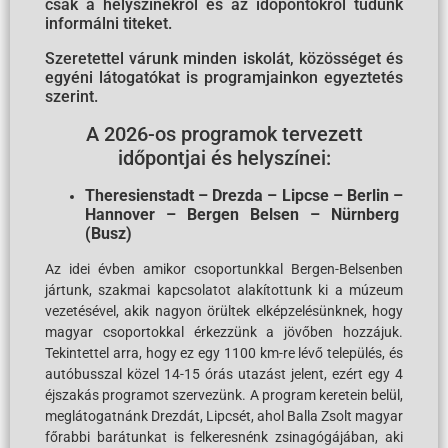
csak a helyszínekről és az időpontokról tudunk
informálni titeket.
Szeretettel várunk minden iskolát, közösséget és
egyéni látogatókat is programjainkon egyeztetés
szerint.
A 2026-os programok tervezett
időpontjai és helyszínei:
Theresienstadt – Drezda – Lipcse – Berlin –
Hannover – Bergen Belsen – Nürnberg
(Busz)
Az idei évben amikor csoportunkkal Bergen-Belsenben
jártunk, szakmai kapcsolatot alakítottunk ki a múzeum
vezetésével, akik nagyon örültek elképzelésünknek, hogy
magyar csoportokkal érkezzünk a jövőben hozzájuk.
Tekintettel arra, hogy ez egy 1100 km-re lévő település, és
autóbusszal közel 14-15 órás utazást jelent, ezért egy 4
éjszakás programot szervezünk. A program keretein belül,
meglátogatnánk Drezdát, Lipcsét, ahol Balla Zsolt magyar
főrabbi barátunkat is felkeresnénk zsinagógájában, aki