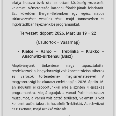
ellátja hosszú évek óta az ottani közösség vezetését,
valamint Németország katonai főrabbijának feladatait.
Ezt követően Bergen-Belsenben egy egész napos
tárlatvezetésen veszünk részt, majd Hannoverben és
Ingolstadtban fejeznénk be programunkat.
Tervezett időpont: 2026. Március 19 – 22
(Csütörtök – Vasárnap)
Kielce – Varsó – Treblinka – Krakkó –
Auschwitz-Birkenau (Busz)
Alapítványunk önkéntesei nagy tapasztalattal
rendelkeznek a lengyelországi volt koncentrációs táborok
és városok történeteinek megismertetésével. A
magyarországi holokauszt emléknapján 2026. április 16-
án indulunk el csoportunkkal erre a szintén 4 éjszakás
programunkra. Meglátogatjuk a varsói Polin-holokauszt
múzeumot, a varsói volt gettó területét, valamint 3 volt
koncentrációs tábort is hazafelé, Treblinkát, Auschwitzot
és Birkenaut, majd Krakkó városát.