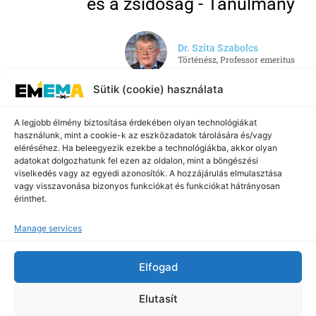
és a zsidóság - Tanulmány
Dr. Szita Szabolcs
Történész, Professor emeritus
Sütik (cookie) használata
A legjobb élmény biztosítása érdekében olyan technológiákat
használunk, mint a cookie-k az eszközadatok tárolására és/vagy
Iratkozzon fel a
eléréséhez. Ha beleegyezik ezekbe a technológiákba, akkor olyan
adatokat dolgozhatunk fel ezen az oldalon, mint a böngészési
hírlevelünkre!
viselkedés vagy az egyedi azonosítók. A hozzájárulás elmulasztása
Ne maradjon le legfrissebb híreinkről, programjainkról és
vagy visszavonása bizonyos funkciókat és funkciókat hátrányosan
eseményeinkről! Iratkozzon fel hírlevelünkre, és rendszeresen
érinthet.
tájékoztatást küldünk a holokauszt emlékére és oktatására
vonatkozó kezdeményezéseinkről. Maradjon naprakész és legyen
része a közösségünknek!
Manage services
Elfogad
Feliratkozom
Elutasít