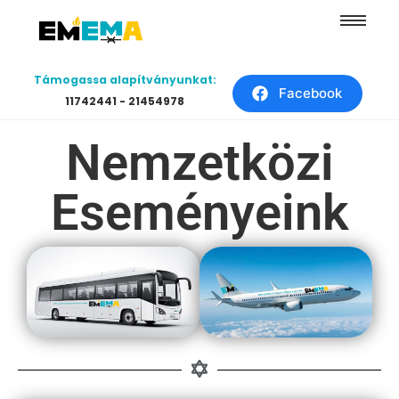
Támogassa alapítványunkat:
Facebook
11742441 - 21454978
Nemzetközi
Eseményeink